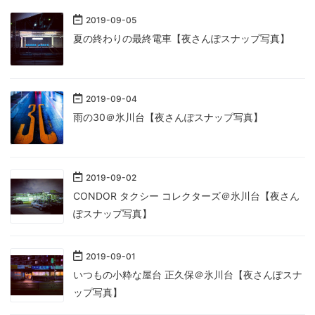
2019
-
09
-
05
夏の終わりの最終電車【夜さんぽスナップ写真】
2019
-
09
-
04
雨の30＠氷川台【夜さんぽスナップ写真】
2019
-
09
-
02
CONDOR タクシー コレクターズ＠氷川台【夜さん
ぽスナップ写真】
2019
-
09
-
01
いつもの小粋な屋台 正久保＠氷川台【夜さんぽスナ
ップ写真】