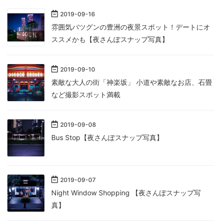
2019
-
09
-
16
雰囲気バツグンの豊洲の夜景スポット！デートにオ
ススメかも【夜さんぽスナップ写真】
2019
-
09
-
10
素敵な大人の街「神楽坂」 小道や素敵なお店、石畳
など撮影スポット満載
2019
-
09
-
08
Bus Stop【夜さんぽスナップ写真】
2019
-
09
-
07
Night Window Shopping 【夜さんぽスナップ写
真】