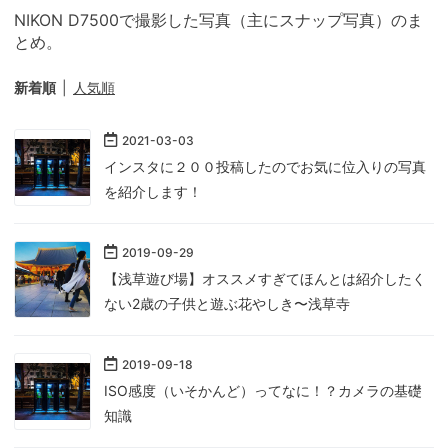
NIKON D7500で撮影した写真（主にスナップ写真）のま
とめ。
新着順
人気順
2021
-
03
-
03
インスタに２００投稿したのでお気に位入りの写真
を紹介します！
2019
-
09
-
29
【浅草遊び場】オススメすぎてほんとは紹介したく
ない2歳の子供と遊ぶ花やしき〜浅草寺
2019
-
09
-
18
ISO感度（いそかんど）ってなに！？カメラの基礎
知識